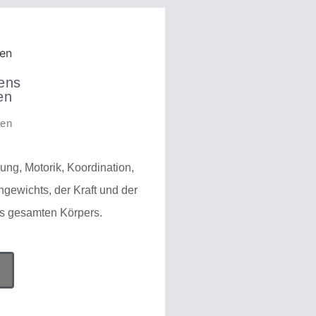
ens
en
ren
ng, Motorik, Koordination,
gewichts, der Kraft und der
s gesamten Körpers.