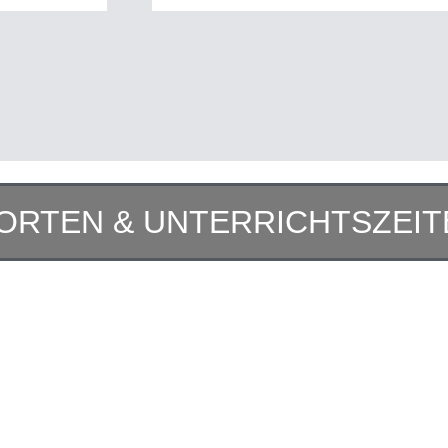
ORTEN & UNTERRICHTSZEIT
BAREN UND EINEN UN
EN PLÄTZE SICHERN!