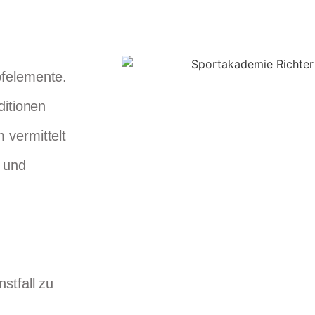
pfelemente.
ditionen
 vermittelt
k und
stfall zu