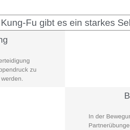
 Kung-Fu gibt es ein starkes Se
ng
erteidigung
uppendruck zu
u werden.
B
In der Bewegu
Partnerübungen,