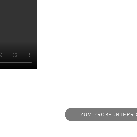
KUNG-FU 
JAHREN
Handgreifliche Auseinande
dem Schulhof oder im Inte
Modezwang – Jugendliche 
beinahe Tag für Tag ausge
Wir helfen unseren Teens 
zu werden!
ZUM PROBEUNTERRI