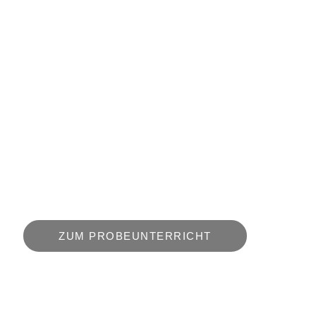
SICHERHEIT
Stress auf der Arbeit, Stress im Alltag,
Suche nach einer Freizeitbeschäftigung,
Interesse an einer Kampfkunst ?
Die Gründe, warum Erwachsene mit einer
Kampfkunst oder Sport im Allgemeinen
beginnen, sind sehr vielfältig – finden Sie
für Ihre Zielsetzung das Richtige.
ZUM PROBEUNTERRICHT