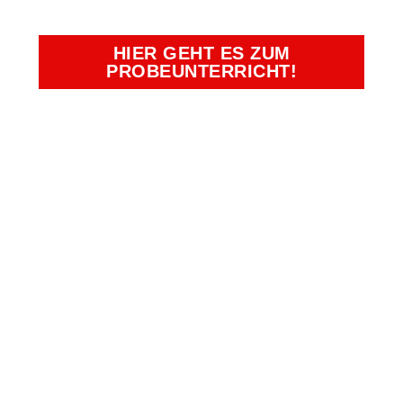
HIER GEHT ES ZUM
PROBEUNTERRICHT!
Kampfkunst- und Charakterschulen
Richter
Duisburg, Essen, Krefeld, Moers,
Oberhausen
Bürozeiten:
Montag - Freitag: 09:00 Uhr -
13:00 Uhr