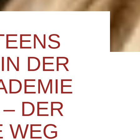
TEENS
IN DER
ADEMIE
 – DER
E WEG