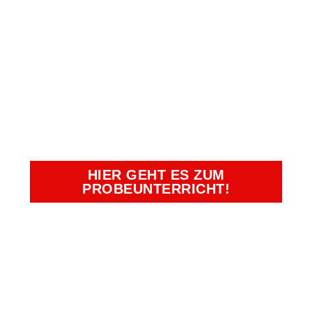
VEREINBAREN
UND EINEN
UNSERER
BEGEHRTEN
PLÄTZE SICHERN!
HIER GEHT ES ZUM
PROBEUNTERRICHT!
Kampfkunst- und Charakterschulen
Richter