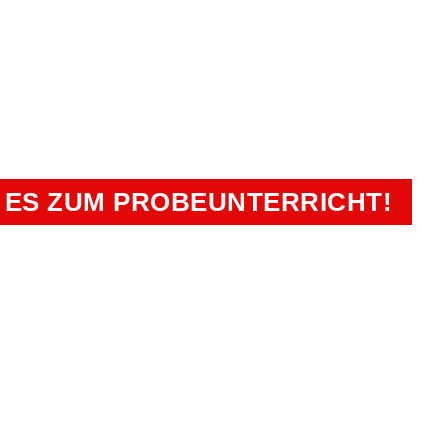
BAREN UND EINEN UN
EN PLÄTZE SICHERN!
 ES ZUM PROBEUNTERRICHT!
Sportakademie Ri
en
Kamp-Lintfort, Straelen-He