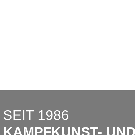
Bürozeiten:
Montag - Freitag: 09:00 Uhr - 13:00 Uhr
Telefon: 02066 3999682
E-Mail: info@sportakademie-richter.de
Gartenstr. 52
47198 Duisburg
SEIT 1986
KAMPFKUNST- UN