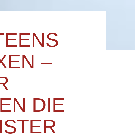
TEENS
XEN –
R
EN DIE
ISTER