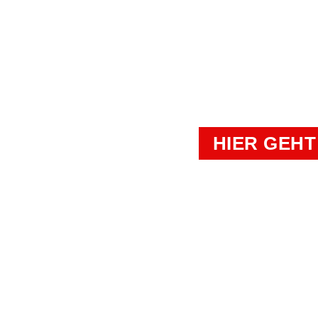
TERMIN VEREIN
BEGEHRT
HIER GEHT
Kampfkunst- und Charakterschulen Richter
Duisburg, Essen, Krefeld, Moers, Oberhaus