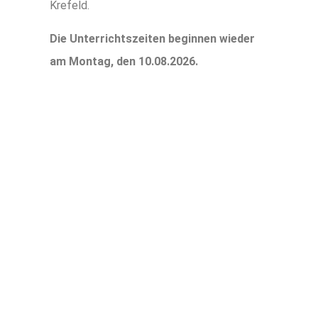
Krefeld.
Die Unterrichtszeiten beginnen wieder
am Montag, den 10.08.2026.
TERMIN
VEREINBAREN
UND EINEN
UNSERER
BEGEHRTEN
PLÄTZE SICHERN!