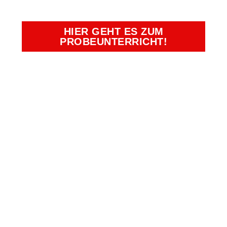
HIER GEHT ES ZUM
PROBEUNTERRICHT!
Kampfkunst- und Charakterschulen
Richter
Duisburg, Essen, Krefeld, Moers,
Oberhausen
Bürozeiten:
Montag - Freitag: 09:00 Uhr -
13:00 Uhr