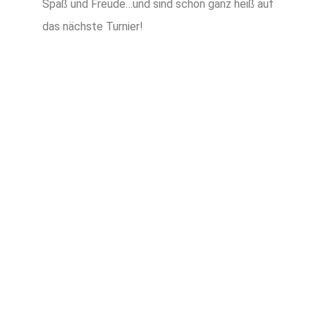
Spaß und Freude…und sind schon ganz heiß auf
das nächste Turnier!
TERMIN
VEREINBAREN
UND EINEN
UNSERER
BEGEHRTEN
PLÄTZE SICHERN!