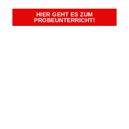
HIER GEHT ES ZUM
PROBEUNTERRICHT!
Kampfkunst- und Charakterschulen
Richter
Duisburg, Essen, Krefeld, Moers,
Oberhausen
Bürozeiten:
Montag - Freitag: 09:00 Uhr -
13:00 Uhr
Telefon: 02066 3999682