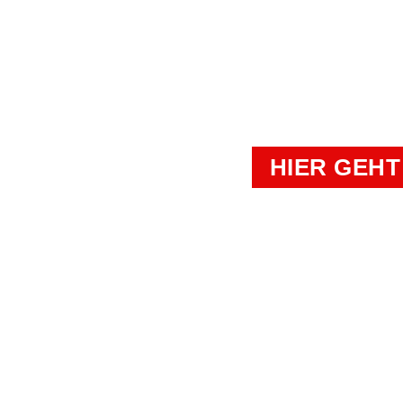
TERMIN VEREIN
BEGEHRT
HIER GEHT
Kampfkunst- und Charakterschulen Richter
Duisburg, Essen, Krefeld, Moers, Oberhaus
Bürozeiten: