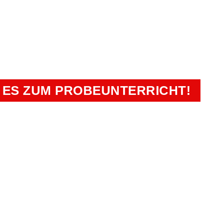
BAREN UND EINEN UN
EN PLÄTZE SICHERN!
 ES ZUM PROBEUNTERRICHT!
Sportakademie Ri
en
Kamp-Lintfort, Straelen-He
Bürozeiten: