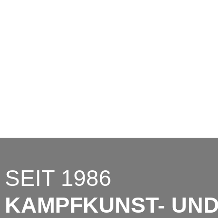
Montag - Freitag: 09:00 Uhr - 13:00 Uhr
Telefon: 02066 3999682
E-Mail: info@sportakademie-richter.de
Gartenstr. 52
47198 Duisburg
SEIT 1986
KAMPFKUNST- UN