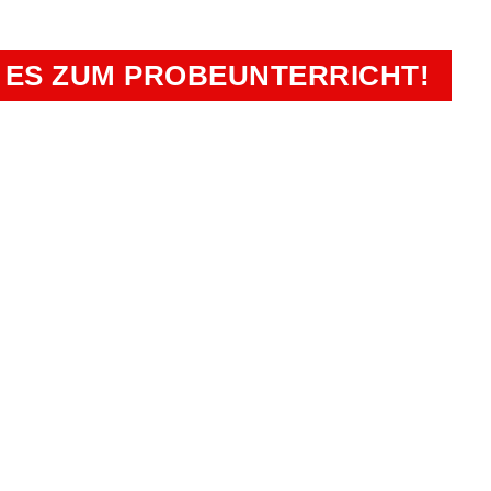
EN PLÄTZE SICHERN!
 ES ZUM PROBEUNTERRICHT!
Sportakademie Ri
en
Kamp-Lintfort, Straelen-He
Bürozeiten:
Montag - Freitag: 13:00 U
Telefon: 02842 9
E-Mail: hallo@sportakade