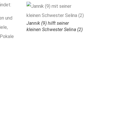
indet:
gen und
Jannik (9) hilft seiner
ele,
kleinen Schwester Selina (2)
 Pokale
BAREN UND EINEN UN