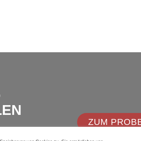
Moerser Str. 
47475 Kamp-Lin
D
LEN
ZUM PROB