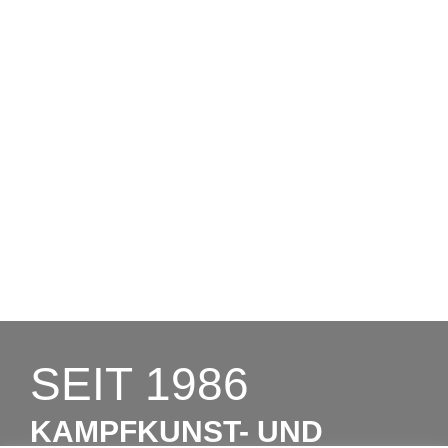
Telefon: 02842 9030367
E-Mail: hallo@sportakademie-
richter.de
Moerser Str. 225
47475 Kamp-Lintfort
SEIT 1986
KAMPFKUNST- UND