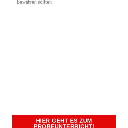
bewahren sollten.
TERMIN
VEREINBAREN
UND EINEN
UNSERER
BEGEHRTEN
PLÄTZE SICHERN!
HIER GEHT ES ZUM
PROBEUNTERRICHT!