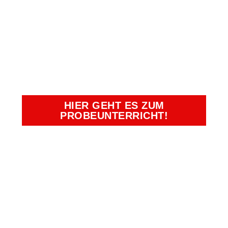
UND EINEN
UNSERER
BEGEHRTEN
PLÄTZE SICHERN!
HIER GEHT ES ZUM
PROBEUNTERRICHT!
Kampfkunst- und Charakterschulen
Richter
Duisburg, Essen, Krefeld, Moers,
Oberhausen