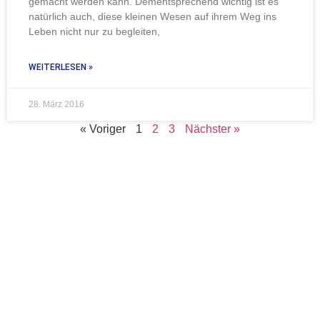
gemacht werden kann. Dementsprechend wichtig ist es
natürlich auch, diese kleinen Wesen auf ihrem Weg ins
Leben nicht nur zu begleiten,
WEITERLESEN »
28. März 2016
« Voriger
1
2
3
Nächster »
TERMIN
VEREINBAREN
UND EINEN
UNSERER
BEGEHRTEN