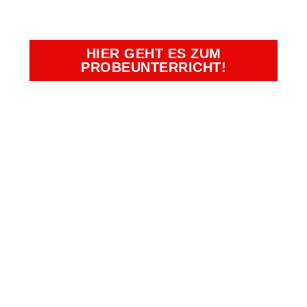
PLÄTZE SICHERN!
HIER GEHT ES ZUM
PROBEUNTERRICHT!
Kampfkunst- und Charakterschulen
Richter
Duisburg, Essen, Krefeld, Moers,
Oberhausen
Bürozeiten:
Montag - Freitag: 09:00 Uhr -
13:00 Uhr