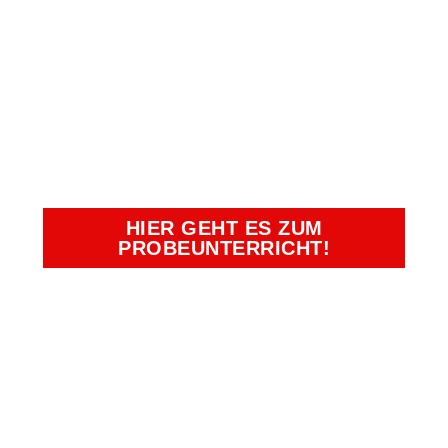
VEREINBAREN
UND EINEN
UNSERER
BEGEHRTEN
PLÄTZE SICHERN!
HIER GEHT ES ZUM
PROBEUNTERRICHT!
Kampfkunst- und Charakterschulen
Richter
Duisburg, Essen, Krefeld, Moers,