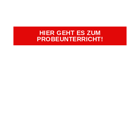
BEGEHRTEN
PLÄTZE SICHERN!
HIER GEHT ES ZUM
PROBEUNTERRICHT!
Kampfkunst- und Charakterschulen
Richter
Duisburg, Essen, Krefeld, Moers,
Oberhausen
Bürozeiten:
Montag - Freitag: 09:00 Uhr -