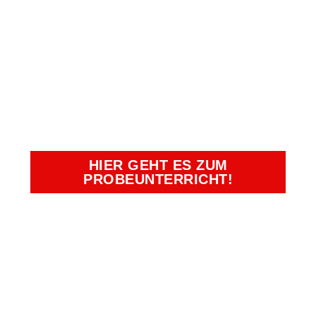
VEREINBAREN
UND EINEN
UNSERER
BEGEHRTEN
PLÄTZE SICHERN!
HIER GEHT ES ZUM
PROBEUNTERRICHT!
Kampfkunst- und Charakterschulen
Richter