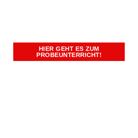
UNSERER
BEGEHRTEN
PLÄTZE SICHERN!
HIER GEHT ES ZUM
PROBEUNTERRICHT!
Kampfkunst- und Charakterschulen
Richter
Duisburg, Essen, Krefeld, Moers,
Oberhausen